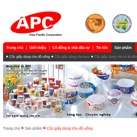
Trang chủ
Giới thiệu
Cổ đông & nhà đầu tư
Tin tức
Sản phẩm
Cốc giấy dùng cho đồ uống
Cốc giấy dùng cho kem
Cốc giấy dùng cho mì ăn liền
»
»
Trang chủ
Sản phẩm
Cốc giấy dùng cho đồ uống