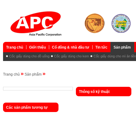
Trang chủ
Giới thiệu
Cổ đông & nhà đầu tư
Tin tức
Sản phẩm
Cốc giấy dùng cho đồ uống
Cốc giấy dùng cho kem
Cốc giấy dùng cho mì ăn liền
»
»
Trang chủ
Sản phẩm
Thông số kỹ thuật
Các sản phẩm tương tự