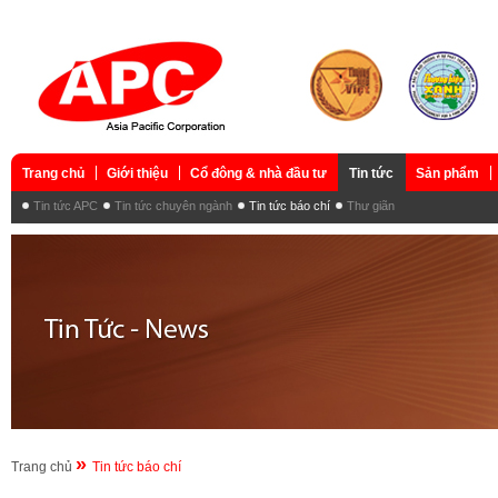
Trang chủ
Giới thiệu
Cổ đông & nhà đầu tư
Tin tức
Sản phẩm
Tin tức APC
Tin tức chuyên ngành
Tin tức báo chí
Thư giãn
»
Trang chủ
Tin tức báo chí