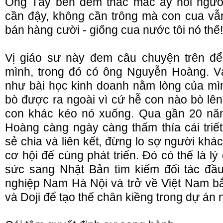
Ông Tây bèn đem thắc mắc ấy hỏi người
cần đậy, không cần trông mà con cua vẫ
bán hàng cười - giống cua nước tôi nó thế!
Vị giáo sư này đem câu chuyện trên để 
mình, trong đó có ông Nguyễn Hoàng. V
như bài học kinh doanh nằm lòng của mì
bò được ra ngoài vì cứ hễ con nào bò lên
con khác kéo nó xuống. Qua gần 20 năm
Hoàng càng ngày càng thấm thía cái triế
sẻ chia và liên kết, đừng lo sợ người kh
cơ hội để cùng phát triển. Đó có thể là 
sức sang Nhật Bản tìm kiếm đối tác đầ
nghiệp Nam Hà Nội và trở về Việt Nam bắt
và Doji để tạo thế chân kiềng trong dự án 