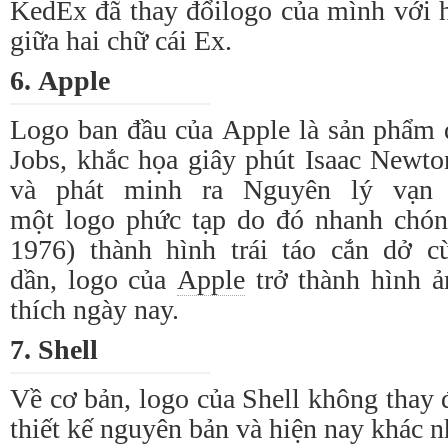
KedEx đã
thay đổi
logo
của mình với h
giữa hai chữ cái Ex.
6.
Apple
Logo
ban đầu của
Apple
là sản phẩm 
Jobs, khắc họa giây phút Isaac Newto
và phát minh ra Nguyên lý vạn 
một
logo
phức tạp do đó nhanh chó
1976) thành hình trái táo cắn dở 
dần,
logo
của
Apple
trở thành hình ả
thích ngày nay.
7. Shell
Về cơ bản,
logo
của Shell không
thay 
thiết kế nguyên bản và hiện nay khác n