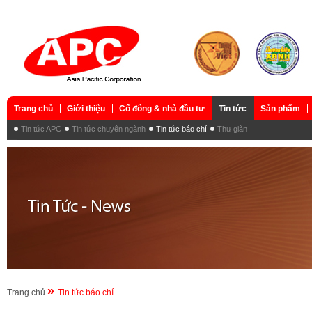
Trang chủ
Giới thiệu
Cổ đông & nhà đầu tư
Tin tức
Sản phẩm
Tin tức APC
Tin tức chuyên ngành
Tin tức báo chí
Thư giãn
»
Trang chủ
Tin tức báo chí