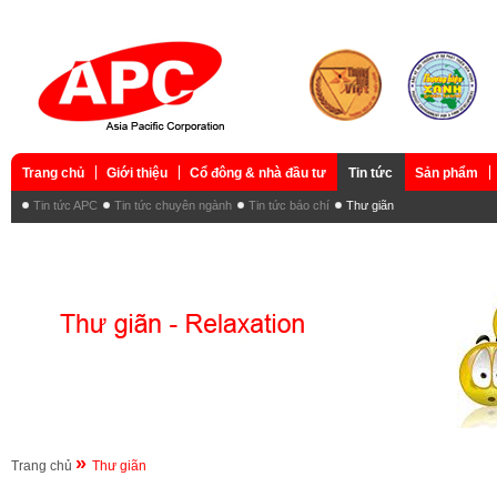
Trang chủ
Giới thiệu
Cổ đông & nhà đầu tư
Tin tức
Sản phẩm
Tin tức APC
Tin tức chuyên ngành
Tin tức báo chí
Thư giãn
»
Trang chủ
Thư giãn