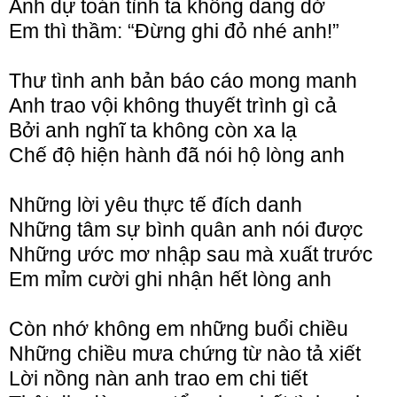
Anh dự toán tình ta không dang dở
Em thì thầm: “Đừng ghi đỏ nhé anh!”
Thư tình anh bản báo cáo mong manh
Anh trao vội không thuyết trình gì cả
Bởi anh nghĩ ta không còn xa lạ
Chế độ hiện hành đã nói hộ lòng anh
Những lời yêu thực tế đích danh
Những tâm sự bình quân anh nói được
Những ước mơ nhập sau mà xuất trước
Em mỉm cười ghi nhận hết lòng anh
Còn nhớ không em những buổi chiều
Những chiều mưa chứng từ nào tả xiết
Lời nồng nàn anh trao em chi tiết